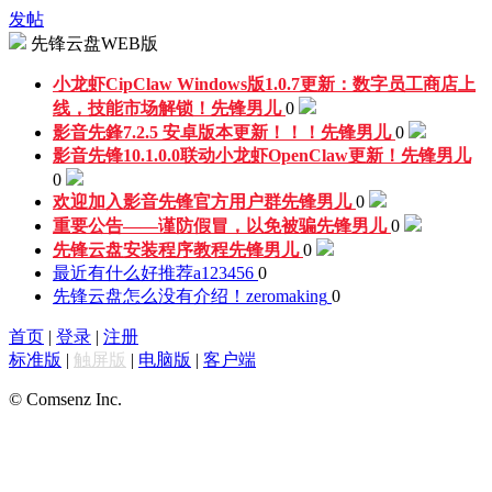
发帖
先锋云盘WEB版
小龙虾CipClaw Windows版1.0.7更新：数字员工商店上
线，技能市场解锁！
先锋男儿
0
影音先鋒7.2.5 安卓版本更新！！！
先锋男儿
0
影音先锋10.1.0.0联动小龙虾OpenClaw更新！
先锋男儿
0
欢迎加入影音先锋官方用户群
先锋男儿
0
重要公告——谨防假冒，以免被骗
先锋男儿
0
先锋云盘安装程序教程
先锋男儿
0
最近有什么好推荐
a123456
0
先锋云盘怎么没有介绍！
zeromaking
0
首页
|
登录
|
注册
标准版
|
触屏版
|
电脑版
|
客户端
© Comsenz Inc.