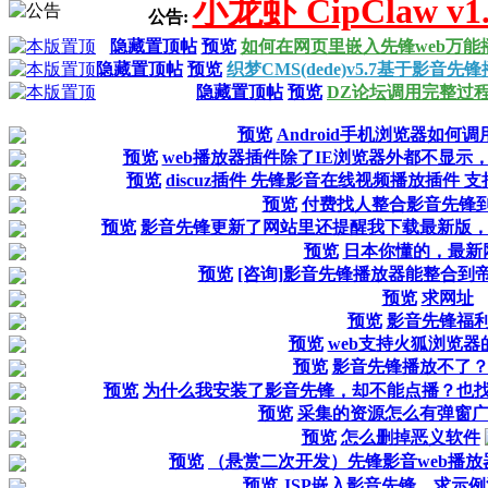
小龙虾 CipClaw v
公告:
隐藏置顶帖
预览
如何在网页里嵌入先锋web万能
隐藏置顶帖
预览
织梦CMS(dede)v5.7基于影
隐藏置顶帖
预览
DZ论坛调用完整过
预览
Android手机浏览器如何
预览
web播放器插件除了IE浏览器外都不显示
预览
discuz插件 先锋影音在线视频播放插件 
预览
付费找人整合影音先锋到
预览
影音先锋更新了网站里还提醒我下载最新版
预览
日本你懂的，最新
预览
[咨询]影音先锋播放器能整合到
预览
求网址
预览
影音先锋福
预览
web支持火狐浏览器
预览
影音先锋播放不了
预览
为什么我安装了影音先锋，却不能点播？也
预览
采集的资源怎么有弹窗
预览
怎么删掉恶义软件
预览
（悬赏二次开发）先锋影音web播放
预览
JSP嵌入影音先锋，求示