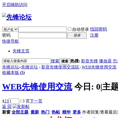
开启辅助访问
找回密码
自动登录
密码
注册
登录
快捷导航
先锋主页
搜索
热搜:
影音先锋
播放器
怎
搜索
先锋论坛
»
先锋论坛
›
影音先锋使用交流区
›
WEB先锋使用交流
收藏本版
(
5
)
WEB先锋使用交流
今日:
0
|
主题
1
2
3
/ 3 页
下一页
返 回
新窗
全部主题
最新
热门
热帖
精华
更多
作者
回复/查看
最后