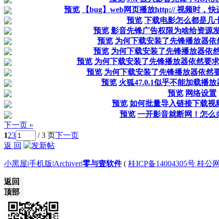
预览
【bug】web网页播放http:// 视频
预览
下载电影怎么都是几
预览
影音先锋广告权限为啥给资源
预览
为何下载安装了先锋播放器依
预览
为何下载安装了先锋播放器依
预览
为何下载安装了先锋播放器依然要
预览
为何下载安装了先锋播放器依然
预览
火狐47.0.1似乎不能加载播放
预览
网络设置
预览
如何批量导入链接下载视
预览
一开影音就断网！怎么
下一页 »
1
2
3
/ 3 页
下一页
返 回
小黑屋
|
手机版
|
Archiver
|
零与壹软件
(
桂ICP备14004305号 桂公网
返回
顶部