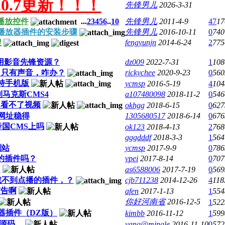
1.0.7更新！！！
先锋男儿
2026-3-31
播放控件
...
2
3
4
5
6
..
10
先锋男儿
2011-4-9
47
17
音先锋播放器插件的安装步骤
先锋男儿
2016-10-11
0
740
程
fengyunjn
2014-6-24
2
775
调用影音先锋资源？
dz009
2022-7-31
1
108
，只有声音，咋办？
rickychee
2020-9-23
0
560
支持手机版
ycmsp
2016-5-19
4
104
马克斯CMS4
a107480098
2018-11-2
0
546
，看不了视频
okhgg
2018-6-15
0
627
网址稳得
1305680517
2018-6-14
0
676
帝国CMS上吗
ok123
2018-4-13
2
768
gggdddf
2018-3-3
1
564
利站
ycmsp
2017-9-9
0
786
的插件吗？
vpei
2017-8-14
0
707
？
as6588006
2017-7-19
0
569
找不到点播的插件，？
cjb711238
2014-12-26
4
118
广告啊
afen
2017-1-13
1
554
你好河南省
2016-12-5
1
522
器插件（DZ版）
kimbb
2016-11-12
1
599
例源码。
yang@mingle
2016-11-10
0
572