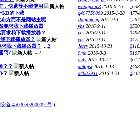
时，快进，快退等不能使用
wangjikun3
2016-6-16
1
638
十KB的下载
q407759069
2015-1-28
4
774
发布方而不是网站主呢
zhujunteng
2015-9-1
1
564
然要求我下载播放器
ybs
2016-9-11
0
520
然要求我下载播放器？
ybs
2016-9-11
0
498
求我下载播放器？
ybs
2016-9-11
0
475
要求我下载播放器？
...
2
Jerry
2015-10-21
6
116
器阿?
...
2
9mb
2016-8-3
5
107
only
2015-10-12
3
612
频？？
aalajisi
2016-1-13
2
468
办？
q4832941
2016-4-21
0
343
安备 45030502000091号
)