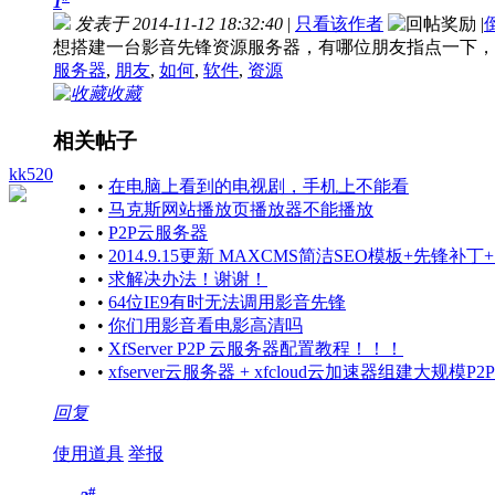
1
发表于 2014-11-12 18:32:40
|
只看该作者
|
想搭建一台影音先锋资源服务器，有哪位朋友指点一下，
服务器
,
朋友
,
如何
,
软件
,
资源
收藏
相关帖子
kk520
•
在电脑上看到的电视剧，手机上不能看
•
马克斯网站播放页播放器不能播放
•
P2P云服务器
•
2014.9.15更新 MAXCMS简洁SEO模板+先锋
•
求解决办法！谢谢！
•
64位IE9有时无法调用影音先锋
•
你们用影音看电影高清吗
•
XfServer P2P 云服务器配置教程！！！
•
xfserver云服务器 + xfcloud云加速器组建大规模P2
回复
使用道具
举报
#