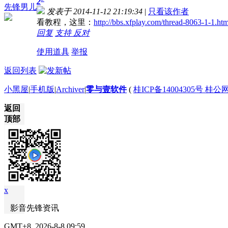
2
先锋男儿
发表于 2014-11-12 21:19:34
|
只看该作者
看教程，这里：
http://bbs.xfplay.com/thread-8063-1-1.htm
回复
支持
反对
使用道具
举报
返回列表
小黑屋
|
手机版
|
Archiver
|
零与壹软件
(
桂ICP备14004305号 桂公网
返回
顶部
x
影音先锋资讯
GMT+8, 2026-8-8 09:59