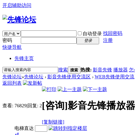
开启辅助访问
找回密码
自动登录
密码
注册
登录
快捷导航
先锋主页
搜索
热搜:
影音先锋
播放器
怎
搜索
先锋论坛
»
先锋论坛
›
影音先锋使用交流区
›
WEB先锋使用交流
返回列表
[咨询]影音先锋播放
查看:
76829
|
回复:
2
[复制链接]
电梯直达
#