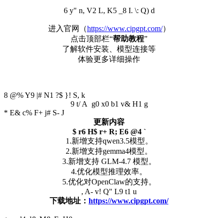
6 y" n, V2 L, K5 _8 I. \: Q) d
进入官网（
https://www.cipgpt.com/
）
点击顶部栏“
帮助教程
”
了解软件安装、模型连接等
体验更多详细操作
8 @% Y9 |# N1 ?$ }! S, k
9 t/ A g0 x0 b1 v& H1 g
* E& c% F+ j# S- J
更新内容
$ r6 H$ r+ R; E6 @4 `
1.新增支持qwen3.5模型。
2.新增支持gemma4模型。
3.新增支持 GLM-4.7 模型。
4.优化模型推理效率。
5.优化对OpenClaw的支持。
, A- v! Q" L9 t1 u
下载地址：
https://www.cipgpt.com/