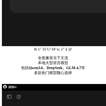
& x" {6 U/ b# w, y" |( @
全面兼容当下主流
本地大型语言模型
包括
Qwen3.6、DeepSeek、GLM-4.7
等
多款热门模型随心选择