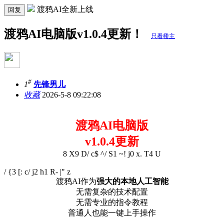
渡鸦AI全新上线
回复
渡鸦AI电脑版v1.0.4更新！
只看楼主
#
1
先锋男儿
收藏
2026-5-8 09:22:08
渡鸦AI电脑版
v1.0.4更新
8 X9 D/ c$ ^/ S1 ~! j0 x. T4 U
/ {3 [: c/ j2 h1 R- |" z
渡鸦AI作为
强大的本地人工智能
无需复杂的技术配置
无需专业的指令教程
普通人也能一键上手操作